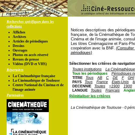
Recherches spécifiques dans les
collections
Notices descriptives des périodique
Affiches
française, de la Cinémathèque de To
Archives
Cinéma et de l'image animée, consul
Articles de périodiques
Les titres Cinémagazine et Paris-Ph
Dessins
coopération avec la BNF.
(Consulter 
Ouvrages
périodiques)
Photos en accés réservé
Revues de presse
Sélectionner les critères de navigation
Vidéos (DVD et VHS)
Toutes institutions
La Cinémathèque 
Répertoires
Tous les périodiques
Périodiques n
La Cinémathèque française
TITRE
Tous
AB
C
DE
F
GHI
La Cinémathèque de Toulouse
PAYS
Tous
France
Etats-Unis
I
Centre National du Cinéma et de
DECENNIE
Toutes
<1900
1900
l'image animée
LANGUE
Toutes
Français
Anglai
Partenaires
Réinitialiser les critères
La Cinémathèque de Toulouse - 0 péri