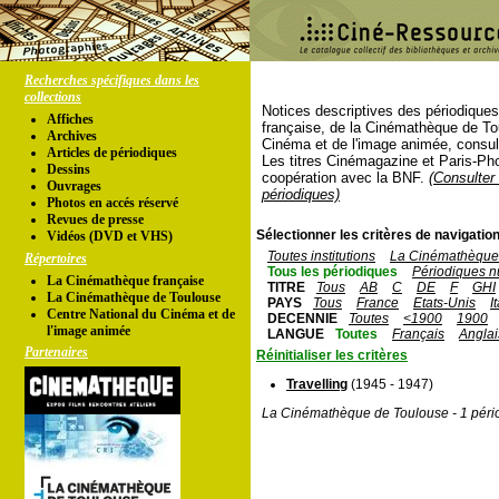
Recherches spécifiques dans les
collections
Notices descriptives des périodique
Affiches
française, de la Cinémathèque de To
Archives
Cinéma et de l'image animée, consul
Articles de périodiques
Les titres Cinémagazine et Paris-Ph
Dessins
coopération avec la BNF.
(Consulter 
Ouvrages
périodiques)
Photos en accés réservé
Revues de presse
Sélectionner les critères de navigation
Vidéos (DVD et VHS)
Toutes institutions
La Cinémathèque 
Répertoires
Tous les périodiques
Périodiques n
La Cinémathèque française
TITRE
Tous
AB
C
DE
F
GHI
La Cinémathèque de Toulouse
PAYS
Tous
France
Etats-Unis
I
Centre National du Cinéma et de
DECENNIE
Toutes
<1900
1900
l'image animée
LANGUE
Toutes
Français
Anglai
Partenaires
Réinitialiser les critères
Travelling
(1945 - 1947)
La Cinémathèque de Toulouse - 1 péri