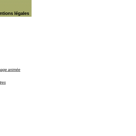
ntions légales
image animée
tres