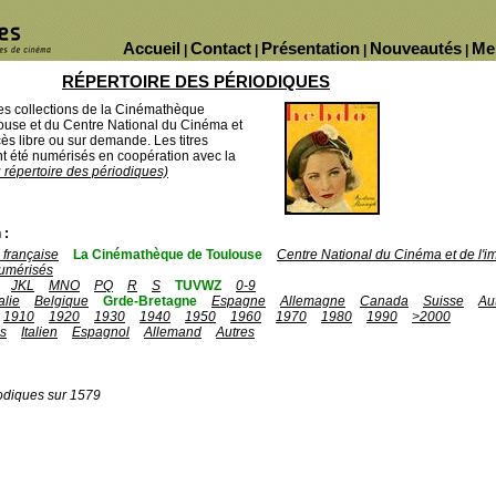
Accueil
Contact
Présentation
Nouveautés
Me
|
|
|
|
RÉPERTOIRE DES PÉRIODIQUES
des collections de la Cinémathèque
ouse et du Centre National du Cinéma et
ès libre ou sur demande. Les titres
 été numérisés en coopération avec la
u répertoire des périodiques)
 :
française
La Cinémathèque de Toulouse
Centre National du Cinéma et de l'
umérisés
JKL
MNO
PQ
R
S
TUVWZ
0-9
talie
Belgique
Grde-Bretagne
Espagne
Allemagne
Canada
Suisse
Au
1910
1920
1930
1940
1950
1960
1970
1980
1990
>2000
is
Italien
Espagnol
Allemand
Autres
odiques sur 1579