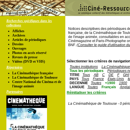
Recherches spécifiques dans les
collections
Notices descriptives des périodiques 
Affiches
française, de la Cinémathèque de Toul
Archives
de l'image animée, consultables en acc
Articles de périodiques
Cinémagazine et Paris-Photographe ont
Dessins
BNF.
(Consulter le guide d'utilisation d
Ouvrages
Photos en accés réservé
Revues de presse
Sélectionner les critères de navigation
Vidéos (DVD et VHS)
Toutes institutions
La Cinémathèque 
Répertoires
Tous les périodiques
Périodiques n
La Cinémathèque française
TITRE
Tous
AB
C
DE
F
GHI
La Cinémathèque de Toulouse
PAYS
Tous
France
Etats-Unis
I
Centre National du Cinéma et de
DECENNIE
Toutes
<1900
1900
l'image animée
LANGUE
Toutes
Français
Angla
Partenaires
Réinitialiser les critères
La Cinémathèque de Toulouse - 0 péri