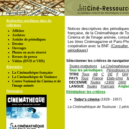
Recherches spécifiques dans les
collections
Notices descriptives des périodique
Affiches
française, de la Cinémathèque de To
Archives
Cinéma et de l'image animée, consul
Articles de périodiques
Les titres Cinémagazine et Paris-Ph
Dessins
coopération avec la BNF.
(Consulter 
Ouvrages
périodiques)
Photos en accés réservé
Revues de presse
Sélectionner les critères de navigation
Vidéos (DVD et VHS)
Toutes institutions
La Cinémathèque 
Répertoires
Tous les périodiques
Périodiques n
La Cinémathèque française
TITRE
Tous
AB
C
DE
F
GHI
La Cinémathèque de Toulouse
PAYS
Tous
France
Etats-Unis
I
Centre National du Cinéma et de
DECENNIE
Toutes
<1900
1900
l'image animée
LANGUE
Toutes
Français
Anglai
Partenaires
Réinitialiser les critères
Today's cinema
(1928 - 1957)
La Cinémathèque de Toulouse - 1 péri