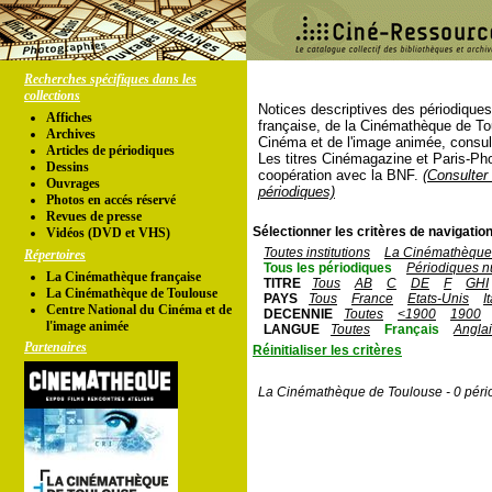
Recherches spécifiques dans les
collections
Notices descriptives des périodique
Affiches
française, de la Cinémathèque de To
Archives
Cinéma et de l'image animée, consul
Articles de périodiques
Les titres Cinémagazine et Paris-Ph
Dessins
coopération avec la BNF.
(Consulter 
Ouvrages
périodiques)
Photos en accés réservé
Revues de presse
Sélectionner les critères de navigation
Vidéos (DVD et VHS)
Toutes institutions
La Cinémathèque 
Répertoires
Tous les périodiques
Périodiques n
La Cinémathèque française
TITRE
Tous
AB
C
DE
F
GHI
La Cinémathèque de Toulouse
PAYS
Tous
France
Etats-Unis
I
Centre National du Cinéma et de
DECENNIE
Toutes
<1900
1900
l'image animée
LANGUE
Toutes
Français
Angla
Partenaires
Réinitialiser les critères
La Cinémathèque de Toulouse - 0 péri