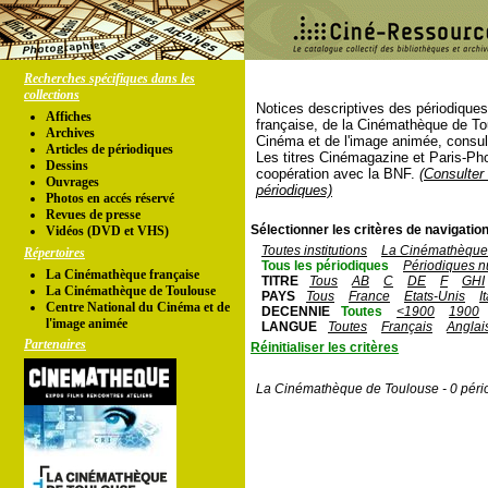
Recherches spécifiques dans les
collections
Notices descriptives des périodique
Affiches
française, de la Cinémathèque de To
Archives
Cinéma et de l'image animée, consul
Articles de périodiques
Les titres Cinémagazine et Paris-Ph
Dessins
coopération avec la BNF.
(Consulter 
Ouvrages
périodiques)
Photos en accés réservé
Revues de presse
Sélectionner les critères de navigation
Vidéos (DVD et VHS)
Toutes institutions
La Cinémathèque 
Répertoires
Tous les périodiques
Périodiques n
La Cinémathèque française
TITRE
Tous
AB
C
DE
F
GHI
La Cinémathèque de Toulouse
PAYS
Tous
France
Etats-Unis
I
Centre National du Cinéma et de
DECENNIE
Toutes
<1900
1900
l'image animée
LANGUE
Toutes
Français
Anglai
Partenaires
Réinitialiser les critères
La Cinémathèque de Toulouse - 0 péri