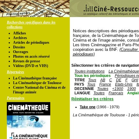
Recherches spécifiques dans les
collections
Notices descriptives des périodique
Affiches
française, de la Cinémathèque de To
Archives
Cinéma et de l'image animée, consul
Articles de périodiques
Les titres Cinémagazine et Paris-Ph
Dessins
coopération avec la BNF.
(Consulter 
Ouvrages
périodiques)
Photos en accés réservé
Revues de presse
Sélectionner les critères de navigation
Vidéos (DVD et VHS)
Toutes institutions
La Cinémathèque 
Répertoires
Tous les périodiques
Périodiques n
La Cinémathèque française
TITRE
Tous
AB
C
DE
F
GHI
La Cinémathèque de Toulouse
PAYS
Tous
France
Etats-Unis
I
Centre National du Cinéma et de
DECENNIE
Toutes
<1900
1900
l'image animée
LANGUE
Toutes
Français
Anglai
Partenaires
Réinitialiser les critères
Take one
(1966 - 1979)
La Cinémathèque de Toulouse - 1 péri