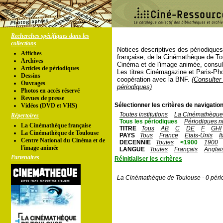
Recherches spécifiques dans les
collections
Notices descriptives des périodique
Affiches
française, de la Cinémathèque de To
Archives
Cinéma et de l'image animée, consul
Articles de périodiques
Les titres Cinémagazine et Paris-Ph
Dessins
coopération avec la BNF.
(Consulter 
Ouvrages
périodiques)
Photos en accés réservé
Revues de presse
Sélectionner les critères de navigation
Vidéos (DVD et VHS)
Toutes institutions
La Cinémathèque 
Répertoires
Tous les périodiques
Périodiques n
La Cinémathèque française
TITRE
Tous
AB
C
DE
F
GHI
La Cinémathèque de Toulouse
PAYS
Tous
France
Etats-Unis
I
Centre National du Cinéma et de
DECENNIE
Toutes
<1900
1900
l'image animée
LANGUE
Toutes
Français
Anglai
Partenaires
Réinitialiser les critères
La Cinémathèque de Toulouse - 0 péri