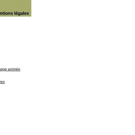
ntions légales
image animée
res