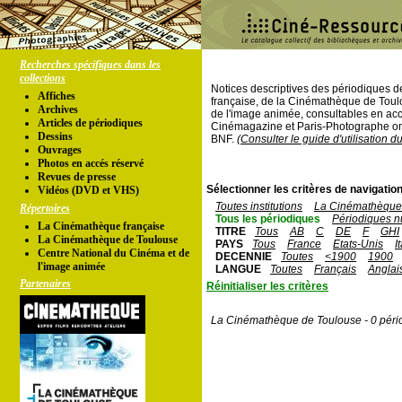
Recherches spécifiques dans les
collections
Notices descriptives des périodiques 
Affiches
française, de la Cinémathèque de Toul
Archives
de l'image animée, consultables en acc
Articles de périodiques
Cinémagazine et Paris-Photographe ont
Dessins
BNF.
(Consulter le guide d'utilisation d
Ouvrages
Photos en accés réservé
Revues de presse
Sélectionner les critères de navigation
Vidéos (DVD et VHS)
Toutes institutions
La Cinémathèque 
Répertoires
Tous les périodiques
Périodiques n
La Cinémathèque française
TITRE
Tous
AB
C
DE
F
GHI
La Cinémathèque de Toulouse
PAYS
Tous
France
Etats-Unis
I
Centre National du Cinéma et de
DECENNIE
Toutes
<1900
1900
l'image animée
LANGUE
Toutes
Français
Anglai
Partenaires
Réinitialiser les critères
La Cinémathèque de Toulouse - 0 péri