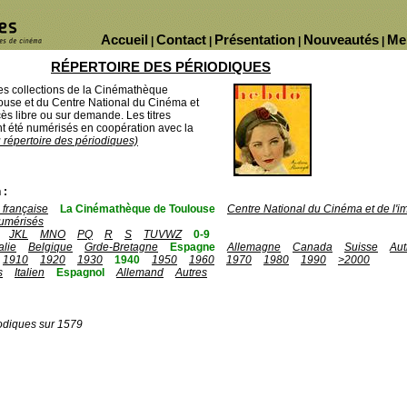
Accueil
Contact
Présentation
Nouveautés
Me
|
|
|
|
RÉPERTOIRE DES PÉRIODIQUES
des collections de la Cinémathèque
ouse et du Centre National du Cinéma et
ès libre ou sur demande. Les titres
 été numérisés en coopération avec la
u répertoire des périodiques)
 :
française
La Cinémathèque de Toulouse
Centre National du Cinéma et de l'
umérisés
JKL
MNO
PQ
R
S
TUVWZ
0-9
talie
Belgique
Grde-Bretagne
Espagne
Allemagne
Canada
Suisse
Aut
1910
1920
1930
1940
1950
1960
1970
1980
1990
>2000
s
Italien
Espagnol
Allemand
Autres
odiques sur 1579