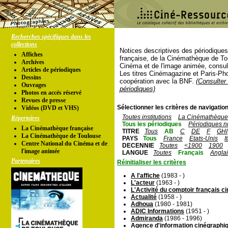
Recherches spécifiques dans les
collections
Notices descriptives des périodique
Affiches
française, de la Cinémathèque de To
Archives
Cinéma et de l'image animée, consul
Articles de périodiques
Les titres Cinémagazine et Paris-Ph
Dessins
coopération avec la BNF.
(Consulter 
Ouvrages
périodiques)
Photos en accés réservé
Revues de presse
Sélectionner les critères de navigation
Vidéos (DVD et VHS)
Toutes institutions
La Cinémathèque 
Répertoires
Tous les périodiques
Périodiques n
La Cinémathèque française
TITRE
Tous
AB
C
DE
F
GHI
La Cinémathèque de Toulouse
PAYS
Tous
France
Etats-Unis
I
Centre National du Cinéma et de
DECENNIE
Toutes
<1900
1900
l'image animée
LANGUE
Toutes
Français
Angla
Partenaires
Réinitialiser les critères
A l'affiche
(1983 - )
L'acteur
(1963 - )
L'Activité du comptoir français 
Actualité
(1958 - )
Adhoua
(1980 - 1981)
ADIC Informations
(1951 - )
Admiranda
(1986 - 1996)
Agence d'information cinégraphiq