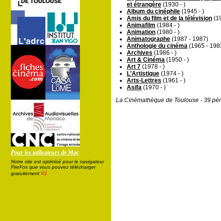
et étrangère
(1930 - )
Album du cinéphile
(1945 - )
Amis du film et de la télévision
(19
Animafilm
(1984 - )
Animation
(1980 - )
Animatographe
(1987 - 1987)
Anthologie du cinéma
(1965 - 198
Archives
(1986 - )
Art & Cinéma
(1950 - )
Art 7
(1978 - )
L'Artistique
(1974 - )
Arts-Lettres
(1961 - )
Asifa
(1970 - )
La Cinémathèque de Toulouse - 39 pér
Pour les utilisateurs de Mac
Notre site est optimisé pour le navigateur
FireFox que vous pouvez télécharger
ici
gratuitement