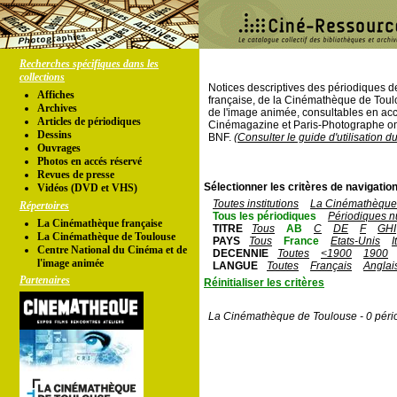
Recherches spécifiques dans les
collections
Notices descriptives des périodiques 
Affiches
française, de la Cinémathèque de Toul
Archives
de l'image animée, consultables en acc
Articles de périodiques
Cinémagazine et Paris-Photographe ont
Dessins
BNF.
(Consulter le guide d'utilisation d
Ouvrages
Photos en accés réservé
Revues de presse
Sélectionner les critères de navigation
Vidéos (DVD et VHS)
Toutes institutions
La Cinémathèque 
Répertoires
Tous les périodiques
Périodiques n
La Cinémathèque française
TITRE
Tous
AB
C
DE
F
GHI
La Cinémathèque de Toulouse
PAYS
Tous
France
Etats-Unis
I
Centre National du Cinéma et de
DECENNIE
Toutes
<1900
1900
l'image animée
LANGUE
Toutes
Français
Anglai
Partenaires
Réinitialiser les critères
La Cinémathèque de Toulouse - 0 péri