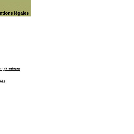
ntions légales
image animée
res