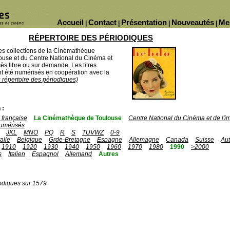
Accueil
Contact
Présentation
Nouveautés
Me
|
|
|
|
RÉPERTOIRE DES PÉRIODIQUES
des collections de la Cinémathèque
ouse et du Centre National du Cinéma et
ès libre ou sur demande. Les titres
 été numérisés en coopération avec la
u répertoire des périodiques)
 :
française
La Cinémathèque de Toulouse
Centre National du Cinéma et de l'
umérisés
JKL
MNO
PQ
R
S
TUVWZ
0-9
talie
Belgique
Grde-Bretagne
Espagne
Allemagne
Canada
Suisse
Aut
1910
1920
1930
1940
1950
1960
1970
1980
1990
>2000
s
Italien
Espagnol
Allemand
Autres
odiques sur 1579