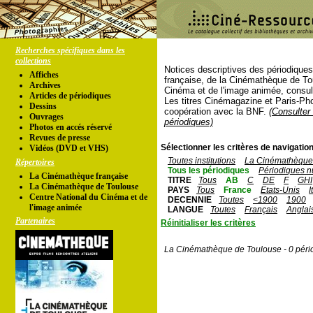
Recherches spécifiques dans les
collections
Notices descriptives des périodique
Affiches
française, de la Cinémathèque de To
Archives
Cinéma et de l'image animée, consul
Articles de périodiques
Les titres Cinémagazine et Paris-Ph
Dessins
coopération avec la BNF.
(Consulter 
Ouvrages
périodiques)
Photos en accés réservé
Revues de presse
Sélectionner les critères de navigation
Vidéos (DVD et VHS)
Toutes institutions
La Cinémathèque 
Répertoires
Tous les périodiques
Périodiques n
La Cinémathèque française
TITRE
Tous
AB
C
DE
F
GHI
La Cinémathèque de Toulouse
PAYS
Tous
France
Etats-Unis
I
Centre National du Cinéma et de
DECENNIE
Toutes
<1900
1900
l'image animée
LANGUE
Toutes
Français
Anglai
Partenaires
Réinitialiser les critères
La Cinémathèque de Toulouse - 0 péri