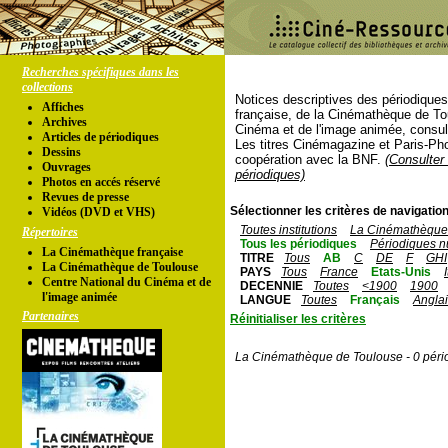
Recherches spécifiques dans les
collections
Notices descriptives des périodique
Affiches
française, de la Cinémathèque de To
Archives
Cinéma et de l'image animée, consul
Articles de périodiques
Les titres Cinémagazine et Paris-Ph
Dessins
coopération avec la BNF.
(Consulter 
Ouvrages
périodiques)
Photos en accés réservé
Revues de presse
Sélectionner les critères de navigation
Vidéos (DVD et VHS)
Toutes institutions
La Cinémathèque 
Répertoires
Tous les périodiques
Périodiques n
La Cinémathèque française
TITRE
Tous
AB
C
DE
F
GHI
La Cinémathèque de Toulouse
PAYS
Tous
France
Etats-Unis
Centre National du Cinéma et de
DECENNIE
Toutes
<1900
1900
l'image animée
LANGUE
Toutes
Français
Angla
Partenaires
Réinitialiser les critères
La Cinémathèque de Toulouse - 0 péri