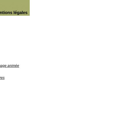
ntions légales
image animée
res