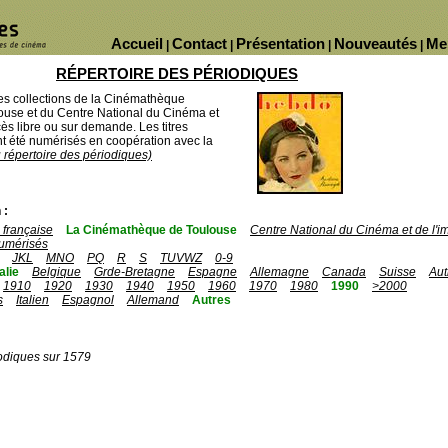
Accueil
Contact
Présentation
Nouveautés
Me
|
|
|
|
RÉPERTOIRE DES PÉRIODIQUES
des collections de la Cinémathèque
ouse et du Centre National du Cinéma et
ès libre ou sur demande. Les titres
 été numérisés en coopération avec la
u répertoire des périodiques)
 :
française
La Cinémathèque de Toulouse
Centre National du Cinéma et de l'
umérisés
JKL
MNO
PQ
R
S
TUVWZ
0-9
talie
Belgique
Grde-Bretagne
Espagne
Allemagne
Canada
Suisse
Aut
1910
1920
1930
1940
1950
1960
1970
1980
1990
>2000
s
Italien
Espagnol
Allemand
Autres
odiques sur 1579