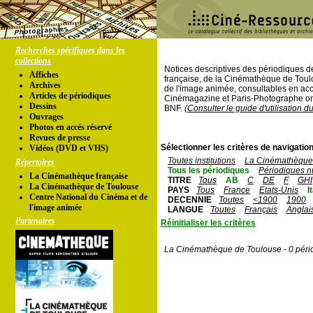
Recherches spécifiques dans les
collections
Notices descriptives des périodiques 
Affiches
française, de la Cinémathèque de Toul
Archives
de l'image animée, consultables en acc
Articles de périodiques
Cinémagazine et Paris-Photographe ont
Dessins
BNF.
(Consulter le guide d'utilisation d
Ouvrages
Photos en accés réservé
Revues de presse
Sélectionner les critères de navigation
Vidéos (DVD et VHS)
Toutes institutions
La Cinémathèque 
Répertoires
Tous les périodiques
Périodiques n
La Cinémathèque française
TITRE
Tous
AB
C
DE
F
GHI
La Cinémathèque de Toulouse
PAYS
Tous
France
Etats-Unis
I
Centre National du Cinéma et de
DECENNIE
Toutes
<1900
1900
l'image animée
LANGUE
Toutes
Français
Anglai
Partenaires
Réinitialiser les critères
La Cinémathèque de Toulouse - 0 péri