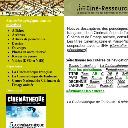
Recherches spécifiques dans les
collections
Notices descriptives des périodique
Affiches
française, de la Cinémathèque de To
Archives
Cinéma et de l'image animée, consul
Articles de périodiques
Les titres Cinémagazine et Paris-Ph
Dessins
coopération avec la BNF.
(Consulter 
Ouvrages
périodiques)
Photos en accés réservé
Revues de presse
Sélectionner les critères de navigation
Vidéos (DVD et VHS)
Toutes institutions
La Cinémathèque 
Répertoires
Tous les périodiques
Périodiques n
La Cinémathèque française
TITRE
Tous
AB
C
DE
F
GHI
La Cinémathèque de Toulouse
PAYS
Tous
France
Etats-Unis
I
Centre National du Cinéma et de
DECENNIE
Toutes
<1900
1900
l'image animée
LANGUE
Toutes
Français
Anglai
Partenaires
Réinitialiser les critères
La Cinémathèque de Toulouse - 0 péri