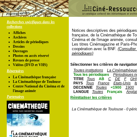
Recherches spécifiques dans les
collections
Notices descriptives des périodique
Affiches
française, de la Cinémathèque de To
Archives
Cinéma et de l'image animée, consul
Articles de périodiques
Les titres Cinémagazine et Paris-Ph
Dessins
coopération avec la BNF.
(Consulter 
Ouvrages
périodiques)
Photos en accés réservé
Revues de presse
Sélectionner les critères de navigation
Vidéos (DVD et VHS)
Toutes institutions
La Cinémathèque 
Répertoires
Tous les périodiques
Périodiques n
La Cinémathèque française
TITRE
Tous
AB
C
DE
F
GHI
La Cinémathèque de Toulouse
PAYS
Tous
France
Etats-Unis
I
Centre National du Cinéma et de
DECENNIE
Toutes
<1900
1900
l'image animée
LANGUE
Toutes
Français
Angla
Partenaires
Réinitialiser les critères
La Cinémathèque de Toulouse - 0 péri