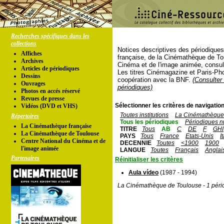
Recherches spécifiques dans les
collections
Notices descriptives des périodique
Affiches
française, de la Cinémathèque de To
Archives
Cinéma et de l'image animée, consul
Articles de périodiques
Les titres Cinémagazine et Paris-Ph
Dessins
coopération avec la BNF.
(Consulter 
Ouvrages
périodiques)
Photos en accés réservé
Revues de presse
Sélectionner les critères de navigation
Vidéos (DVD et VHS)
Toutes institutions
La Cinémathèque 
Répertoires
Tous les périodiques
Périodiques n
La Cinémathèque française
TITRE
Tous
AB
C
DE
F
GHI
La Cinémathèque de Toulouse
PAYS
Tous
France
Etats-Unis
I
Centre National du Cinéma et de
DECENNIE
Toutes
<1900
1900
l'image animée
LANGUE
Toutes
Français
Anglai
Partenaires
Réinitialiser les critères
Aula vídeo
(1987 - 1994)
La Cinémathèque de Toulouse - 1 péri