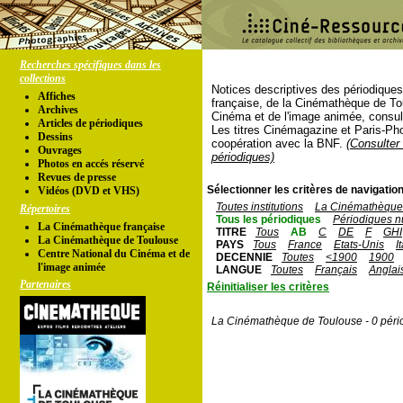
Recherches spécifiques dans les
collections
Notices descriptives des périodique
Affiches
française, de la Cinémathèque de To
Archives
Cinéma et de l'image animée, consul
Articles de périodiques
Les titres Cinémagazine et Paris-Ph
Dessins
coopération avec la BNF.
(Consulter 
Ouvrages
périodiques)
Photos en accés réservé
Revues de presse
Sélectionner les critères de navigation
Vidéos (DVD et VHS)
Toutes institutions
La Cinémathèque 
Répertoires
Tous les périodiques
Périodiques n
La Cinémathèque française
TITRE
Tous
AB
C
DE
F
GHI
La Cinémathèque de Toulouse
PAYS
Tous
France
Etats-Unis
I
Centre National du Cinéma et de
DECENNIE
Toutes
<1900
1900
l'image animée
LANGUE
Toutes
Français
Anglai
Partenaires
Réinitialiser les critères
La Cinémathèque de Toulouse - 0 péri