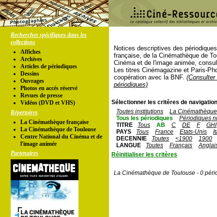
Recherches spécifiques dans les
collections
Notices descriptives des périodique
Affiches
française, de la Cinémathèque de To
Archives
Cinéma et de l'image animée, consul
Articles de périodiques
Les titres Cinémagazine et Paris-Ph
Dessins
coopération avec la BNF.
(Consulter 
Ouvrages
périodiques)
Photos en accés réservé
Revues de presse
Sélectionner les critères de navigation
Vidéos (DVD et VHS)
Toutes institutions
La Cinémathèque 
Répertoires
Tous les périodiques
Périodiques n
La Cinémathèque française
TITRE
Tous
AB
C
DE
F
GHI
La Cinémathèque de Toulouse
PAYS
Tous
France
Etats-Unis
I
Centre National du Cinéma et de
DECENNIE
Toutes
<1900
1900
l'image animée
LANGUE
Toutes
Français
Anglai
Partenaires
Réinitialiser les critères
La Cinémathèque de Toulouse - 0 péri