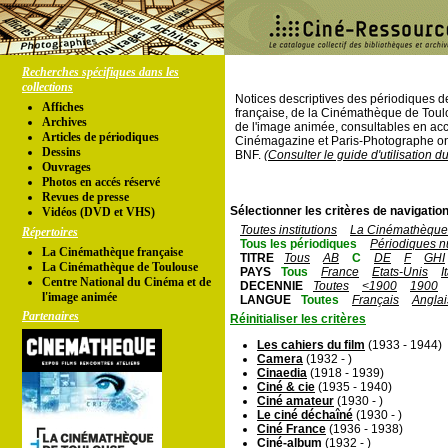
Recherches spécifiques dans les
collections
Notices descriptives des périodiques 
Affiches
française, de la Cinémathèque de Toul
Archives
de l'image animée, consultables en acc
Articles de périodiques
Cinémagazine et Paris-Photographe ont
Dessins
BNF.
(Consulter le guide d'utilisation d
Ouvrages
Photos en accés réservé
Revues de presse
Sélectionner les critères de navigation
Vidéos (DVD et VHS)
Toutes institutions
La Cinémathèque 
Répertoires
Tous les périodiques
Périodiques n
La Cinémathèque française
TITRE
Tous
AB
C
DE
F
GHI
La Cinémathèque de Toulouse
PAYS
Tous
France
Etats-Unis
I
Centre National du Cinéma et de
DECENNIE
Toutes
<1900
1900
l'image animée
LANGUE
Toutes
Français
Anglai
Partenaires
Réinitialiser les critères
Les cahiers du film
(1933 - 1944)
Camera
(1932 - )
Cinaedia
(1918 - 1939)
Ciné & cie
(1935 - 1940)
Ciné amateur
(1930 - )
Le ciné déchaîné
(1930 - )
Ciné France
(1936 - 1938)
Ciné-album
(1932 - )