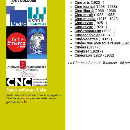
Ciné-arts
(1922 - )
Ciné-journal
(1908 - 1938)
Ciné-liberté
(1936 - 1936)
Ciné-miroir
(1922 - 1953)
Cine-mundial
(1916 - 1948)
Ciné-revue
(1925 - )
Cine-revue
(1923 - )
Ciné-roman-film
(1933 - )
Cine-technician
(1934 - )
Ciné-vedettes
(1932 - )
Cinéa-Ciné pour tous réunis
(1923
Cinéas
(1937 - )
Cinebref
(1928 - )
Cinégraph
(1928 - 1932)
La Cinémathèque de Toulouse - 44 pér
Pour les utilisateurs de Mac
Notre site est optimisé pour le navigateur
FireFox que vous pouvez télécharger
ici
gratuitement