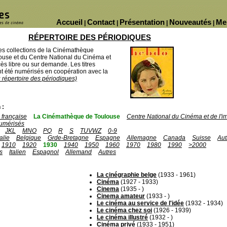
Accueil
Contact
Présentation
Nouveautés
Me
|
|
|
|
RÉPERTOIRE DES PÉRIODIQUES
des collections de la Cinémathèque
ouse et du Centre National du Cinéma et
ès libre ou sur demande. Les titres
 été numérisés en coopération avec la
u répertoire des périodiques)
 :
française
La Cinémathèque de Toulouse
Centre National du Cinéma et de l'
umérisés
JKL
MNO
PQ
R
S
TUVWZ
0-9
talie
Belgique
Grde-Bretagne
Espagne
Allemagne
Canada
Suisse
Aut
1910
1920
1930
1940
1950
1960
1970
1980
1990
>2000
s
Italien
Espagnol
Allemand
Autres
La cinégraphie belge
(1933 - 1961)
Cinéma
(1927 - 1933)
Cinema
(1935 - )
Cinema amateur
(1933 - )
Le cinéma au service de l'idée
(1932 - 1934)
Le cinéma chez soi
(1926 - 1939)
Le cinéma illustré
(1932 - )
Cinéma privé
(1933 - 1951)