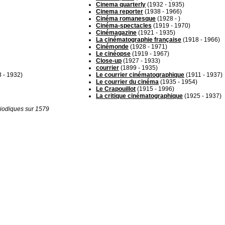
Cinema quarterly
(1932 - 1935)
Cinema reporter
(1938 - 1966)
Cinéma romanesque
(1928 - )
Cinéma-spectacles
(1919 - 1970)
Cinémagazine
(1921 - 1935)
La cinématographie française
(1918 - 1966)
Cinémonde
(1928 - 1971)
Le cinéopse
(1919 - 1967)
Close-up
(1927 - 1933)
courrier
(1899 - 1935)
 - 1932)
Le courrier cinématographique
(1911 - 1937)
Le courrier du cinéma
(1935 - 1954)
Le Crapouillot
(1915 - 1996)
La critique cinématographique
(1925 - 1937)
iodiques sur 1579