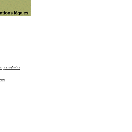
ntions légales
image animée
res