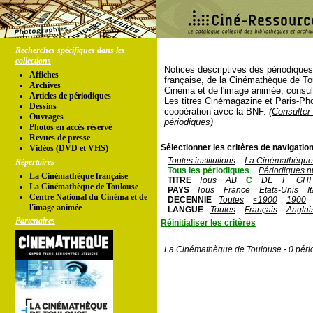
Recherches spécifiques dans les
collections
Notices descriptives des périodique
Affiches
française, de la Cinémathèque de To
Archives
Cinéma et de l'image animée, consul
Articles de périodiques
Les titres Cinémagazine et Paris-Ph
Dessins
coopération avec la BNF.
(Consulter 
Ouvrages
périodiques)
Photos en accés réservé
Revues de presse
Sélectionner les critères de navigation
Vidéos (DVD et VHS)
Toutes institutions
La Cinémathèque 
Répertoires
Tous les périodiques
Périodiques n
La Cinémathèque française
TITRE
Tous
AB
C
DE
F
GHI
La Cinémathèque de Toulouse
PAYS
Tous
France
Etats-Unis
I
Centre National du Cinéma et de
DECENNIE
Toutes
<1900
1900
l'image animée
LANGUE
Toutes
Français
Anglai
Partenaires
Réinitialiser les critères
La Cinémathèque de Toulouse - 0 péri