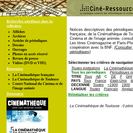
Recherches spécifiques dans les
collections
Notices descriptives des périodique
Affiches
française, de la Cinémathèque de To
Archives
Cinéma et de l'image animée, consul
Articles de périodiques
Les titres Cinémagazine et Paris-Ph
Dessins
coopération avec la BNF.
(Consulter 
Ouvrages
périodiques)
Photos en accés réservé
Revues de presse
Sélectionner les critères de navigation
Vidéos (DVD et VHS)
Toutes institutions
La Cinémathèque 
Répertoires
Tous les périodiques
Périodiques n
La Cinémathèque française
TITRE
Tous
AB
C
DE
F
GHI
La Cinémathèque de Toulouse
PAYS
Tous
France
Etats-Unis
I
Centre National du Cinéma et de
DECENNIE
Toutes
<1900
1900
l'image animée
LANGUE
Toutes
Français
Anglai
Partenaires
Réinitialiser les critères
La Cinémathèque de Toulouse - 0 péri