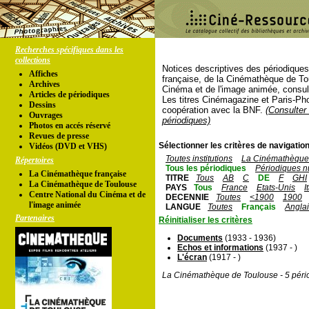
Recherches spécifiques dans les
collections
Notices descriptives des périodique
Affiches
française, de la Cinémathèque de To
Archives
Cinéma et de l'image animée, consul
Articles de périodiques
Les titres Cinémagazine et Paris-Ph
Dessins
coopération avec la BNF.
(Consulter 
Ouvrages
périodiques)
Photos en accés réservé
Revues de presse
Sélectionner les critères de navigation
Vidéos (DVD et VHS)
Toutes institutions
La Cinémathèque 
Répertoires
Tous les périodiques
Périodiques n
La Cinémathèque française
TITRE
Tous
AB
C
DE
F
GHI
La Cinémathèque de Toulouse
PAYS
Tous
France
Etats-Unis
I
Centre National du Cinéma et de
DECENNIE
Toutes
<1900
1900
l'image animée
LANGUE
Toutes
Français
Angla
Partenaires
Réinitialiser les critères
Documents
(1933 - 1936)
Echos et informations
(1937 - )
L'écran
(1917 - )
La Cinémathèque de Toulouse - 5 péri