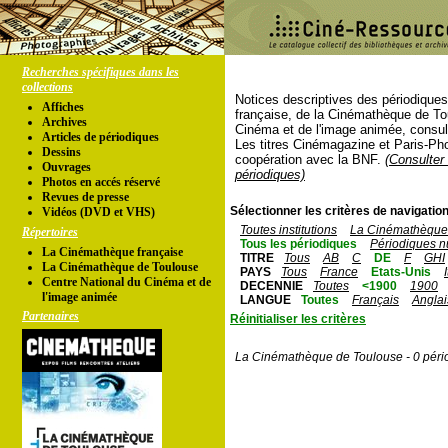
Recherches spécifiques dans les
collections
Notices descriptives des périodique
Affiches
française, de la Cinémathèque de To
Archives
Cinéma et de l'image animée, consul
Articles de périodiques
Les titres Cinémagazine et Paris-Ph
Dessins
coopération avec la BNF.
(Consulter 
Ouvrages
périodiques)
Photos en accés réservé
Revues de presse
Sélectionner les critères de navigation
Vidéos (DVD et VHS)
Toutes institutions
La Cinémathèque 
Répertoires
Tous les périodiques
Périodiques n
La Cinémathèque française
TITRE
Tous
AB
C
DE
F
GHI
La Cinémathèque de Toulouse
PAYS
Tous
France
Etats-Unis
Centre National du Cinéma et de
DECENNIE
Toutes
<1900
1900
l'image animée
LANGUE
Toutes
Français
Anglai
Partenaires
Réinitialiser les critères
La Cinémathèque de Toulouse - 0 péri