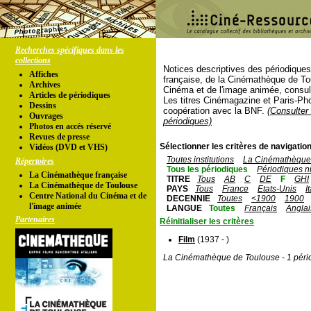
Recherches spécifiques dans les
collections
Notices descriptives des périodique
Affiches
française, de la Cinémathèque de To
Archives
Cinéma et de l'image animée, consul
Articles de périodiques
Les titres Cinémagazine et Paris-Ph
Dessins
coopération avec la BNF.
(Consulter 
Ouvrages
périodiques)
Photos en accés réservé
Revues de presse
Sélectionner les critères de navigation
Vidéos (DVD et VHS)
Toutes institutions
La Cinémathèque 
Répertoires
Tous les périodiques
Périodiques n
La Cinémathèque française
TITRE
Tous
AB
C
DE
F
GHI
La Cinémathèque de Toulouse
PAYS
Tous
France
Etats-Unis
I
Centre National du Cinéma et de
DECENNIE
Toutes
<1900
1900
l'image animée
LANGUE
Toutes
Français
Anglai
Partenaires
Réinitialiser les critères
Film
(1937 - )
La Cinémathèque de Toulouse - 1 péri