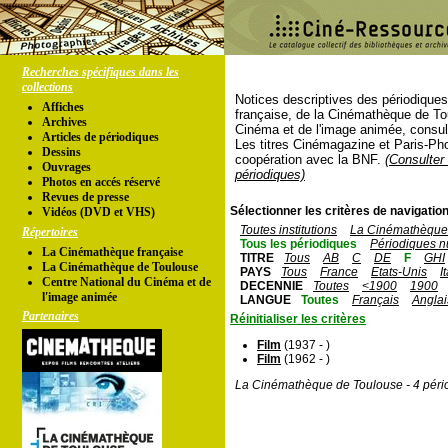
Recherches spécifiques dans les
collections
Notices descriptives des périodique
Affiches
française, de la Cinémathèque de To
Archives
Cinéma et de l'image animée, consul
Articles de périodiques
Les titres Cinémagazine et Paris-Ph
Dessins
coopération avec la BNF.
(Consulter 
Ouvrages
périodiques)
Photos en accés réservé
Revues de presse
Sélectionner les critères de navigation
Vidéos (DVD et VHS)
Toutes institutions
La Cinémathèque 
Répertoires
Tous les périodiques
Périodiques n
La Cinémathèque française
TITRE
Tous
AB
C
DE
F
GHI
La Cinémathèque de Toulouse
PAYS
Tous
France
Etats-Unis
I
Centre National du Cinéma et de
DECENNIE
Toutes
<1900
1900
l'image animée
LANGUE
Toutes
Français
Anglai
Partenaires
Réinitialiser les critères
Film
(1937 - )
Film
(1962 - )
La Cinémathèque de Toulouse - 4 péri