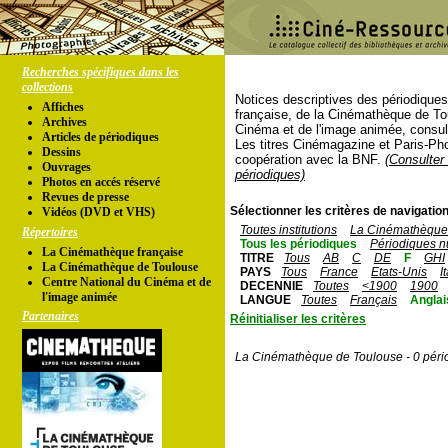
Recherches spécifiques dans les
collections
Notices descriptives des périodique
Affiches
française, de la Cinémathèque de To
Archives
Cinéma et de l'image animée, consul
Articles de périodiques
Les titres Cinémagazine et Paris-Ph
Dessins
coopération avec la BNF.
(Consulter 
Ouvrages
périodiques)
Photos en accés réservé
Revues de presse
Sélectionner les critères de navigation
Vidéos (DVD et VHS)
Toutes institutions
La Cinémathèque 
Répertoires
Tous les périodiques
Périodiques n
La Cinémathèque française
TITRE
Tous
AB
C
DE
F
GHI
La Cinémathèque de Toulouse
PAYS
Tous
France
Etats-Unis
I
Centre National du Cinéma et de
DECENNIE
Toutes
<1900
1900
l'image animée
LANGUE
Toutes
Français
Anglai
Partenaires
Réinitialiser les critères
La Cinémathèque de Toulouse - 0 péri