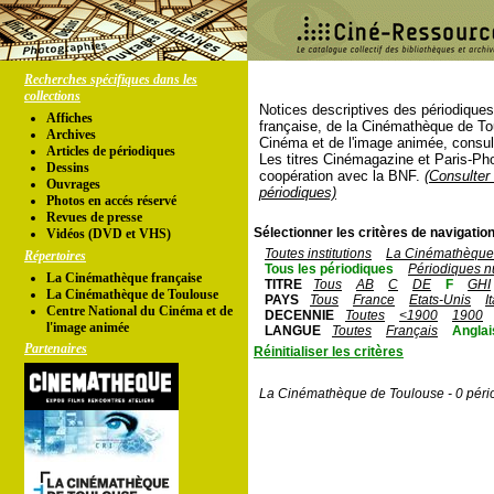
Recherches spécifiques dans les
collections
Notices descriptives des périodique
Affiches
française, de la Cinémathèque de To
Archives
Cinéma et de l'image animée, consul
Articles de périodiques
Les titres Cinémagazine et Paris-Ph
Dessins
coopération avec la BNF.
(Consulter 
Ouvrages
périodiques)
Photos en accés réservé
Revues de presse
Sélectionner les critères de navigation
Vidéos (DVD et VHS)
Toutes institutions
La Cinémathèque 
Répertoires
Tous les périodiques
Périodiques n
La Cinémathèque française
TITRE
Tous
AB
C
DE
F
GHI
La Cinémathèque de Toulouse
PAYS
Tous
France
Etats-Unis
I
Centre National du Cinéma et de
DECENNIE
Toutes
<1900
1900
l'image animée
LANGUE
Toutes
Français
Anglai
Partenaires
Réinitialiser les critères
La Cinémathèque de Toulouse - 0 péri