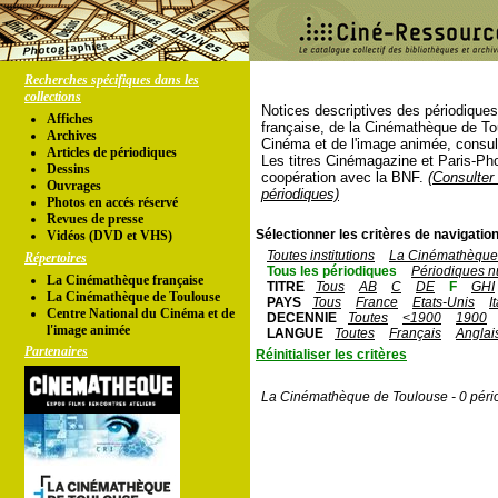
Recherches spécifiques dans les
collections
Notices descriptives des périodique
Affiches
française, de la Cinémathèque de To
Archives
Cinéma et de l'image animée, consul
Articles de périodiques
Les titres Cinémagazine et Paris-Ph
Dessins
coopération avec la BNF.
(Consulter 
Ouvrages
périodiques)
Photos en accés réservé
Revues de presse
Sélectionner les critères de navigation
Vidéos (DVD et VHS)
Toutes institutions
La Cinémathèque 
Répertoires
Tous les périodiques
Périodiques n
La Cinémathèque française
TITRE
Tous
AB
C
DE
F
GHI
La Cinémathèque de Toulouse
PAYS
Tous
France
Etats-Unis
I
Centre National du Cinéma et de
DECENNIE
Toutes
<1900
1900
l'image animée
LANGUE
Toutes
Français
Anglai
Partenaires
Réinitialiser les critères
La Cinémathèque de Toulouse - 0 péri