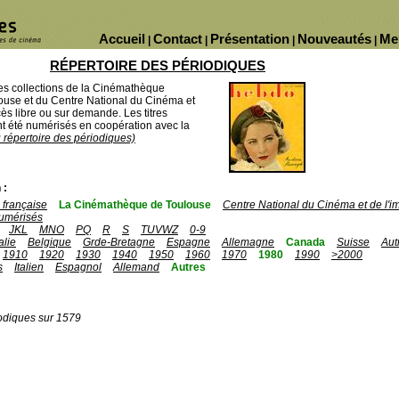
Accueil
Contact
Présentation
Nouveautés
Me
|
|
|
|
RÉPERTOIRE DES PÉRIODIQUES
des collections de la Cinémathèque
ouse et du Centre National du Cinéma et
ès libre ou sur demande. Les titres
 été numérisés en coopération avec la
u répertoire des périodiques)
 :
française
La Cinémathèque de Toulouse
Centre National du Cinéma et de l'
umérisés
JKL
MNO
PQ
R
S
TUVWZ
0-9
talie
Belgique
Grde-Bretagne
Espagne
Allemagne
Canada
Suisse
Aut
1910
1920
1930
1940
1950
1960
1970
1980
1990
>2000
s
Italien
Espagnol
Allemand
Autres
odiques sur 1579