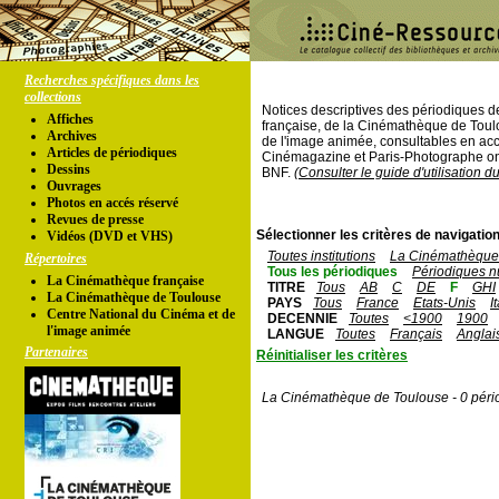
Recherches spécifiques dans les
collections
Notices descriptives des périodiques 
Affiches
française, de la Cinémathèque de Toul
Archives
de l'image animée, consultables en acc
Articles de périodiques
Cinémagazine et Paris-Photographe ont
Dessins
BNF.
(Consulter le guide d'utilisation d
Ouvrages
Photos en accés réservé
Revues de presse
Sélectionner les critères de navigation
Vidéos (DVD et VHS)
Toutes institutions
La Cinémathèque 
Répertoires
Tous les périodiques
Périodiques n
La Cinémathèque française
TITRE
Tous
AB
C
DE
F
GHI
La Cinémathèque de Toulouse
PAYS
Tous
France
Etats-Unis
I
Centre National du Cinéma et de
DECENNIE
Toutes
<1900
1900
l'image animée
LANGUE
Toutes
Français
Anglai
Partenaires
Réinitialiser les critères
La Cinémathèque de Toulouse - 0 péri