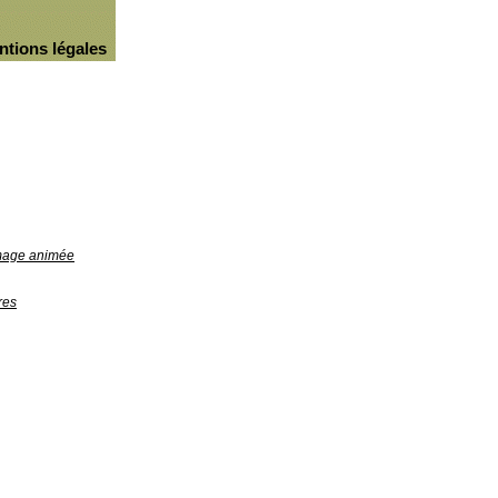
ntions légales
image animée
res