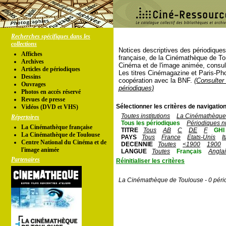
Recherches spécifiques dans les
collections
Notices descriptives des périodique
Affiches
française, de la Cinémathèque de To
Archives
Cinéma et de l'image animée, consul
Articles de périodiques
Les titres Cinémagazine et Paris-Ph
Dessins
coopération avec la BNF.
(Consulter 
Ouvrages
périodiques)
Photos en accés réservé
Revues de presse
Sélectionner les critères de navigation
Vidéos (DVD et VHS)
Toutes institutions
La Cinémathèque 
Répertoires
Tous les périodiques
Périodiques n
La Cinémathèque française
TITRE
Tous
AB
C
DE
F
GHI
La Cinémathèque de Toulouse
PAYS
Tous
France
Etats-Unis
I
Centre National du Cinéma et de
DECENNIE
Toutes
<1900
1900
l'image animée
LANGUE
Toutes
Français
Angla
Partenaires
Réinitialiser les critères
La Cinémathèque de Toulouse - 0 péri