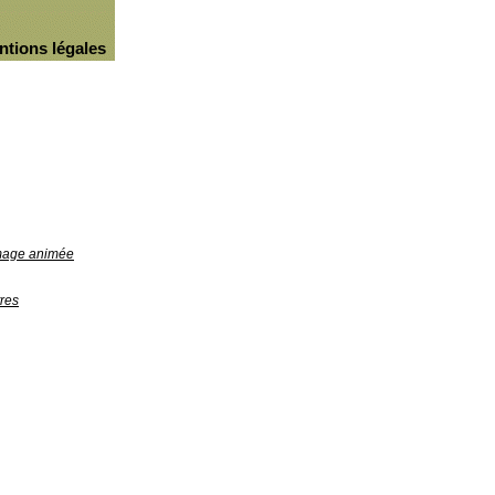
ntions légales
image animée
res