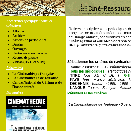
Recherches spécifiques dans les
collections
Notices descriptives des périodiques 
Affiches
française, de la Cinémathèque de Toul
Archives
de l'image animée, consultables en acc
Articles de périodiques
Cinémagazine et Paris-Photographe ont
Dessins
BNF.
(Consulter le guide d'utilisation d
Ouvrages
Photos en accés réservé
Revues de presse
Sélectionner les critères de navigation
Vidéos (DVD et VHS)
Toutes institutions
La Cinémathèque 
Répertoires
Tous les périodiques
Périodiques n
La Cinémathèque française
TITRE
Tous
AB
C
DE
F
GHI
La Cinémathèque de Toulouse
PAYS
Tous
France
Etats-Unis
I
Centre National du Cinéma et de
DECENNIE
Toutes
<1900
1900
l'image animée
LANGUE
Toutes
Français
Anglai
Partenaires
Réinitialiser les critères
La Cinémathèque de Toulouse - 0 péri