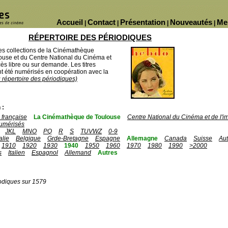
Accueil
Contact
Présentation
Nouveautés
Me
|
|
|
|
RÉPERTOIRE DES PÉRIODIQUES
des collections de la Cinémathèque
ouse et du Centre National du Cinéma et
ès libre ou sur demande. Les titres
 été numérisés en coopération avec la
u répertoire des périodiques)
 :
française
La Cinémathèque de Toulouse
Centre National du Cinéma et de l'
umérisés
JKL
MNO
PQ
R
S
TUVWZ
0-9
talie
Belgique
Grde-Bretagne
Espagne
Allemagne
Canada
Suisse
Aut
1910
1920
1930
1940
1950
1960
1970
1980
1990
>2000
s
Italien
Espagnol
Allemand
Autres
odiques sur 1579