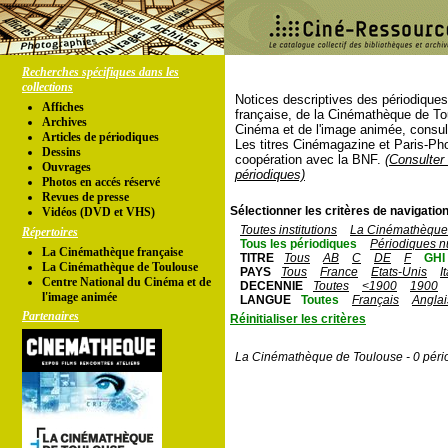
Recherches spécifiques dans les
collections
Notices descriptives des périodique
Affiches
française, de la Cinémathèque de To
Archives
Cinéma et de l'image animée, consul
Articles de périodiques
Les titres Cinémagazine et Paris-Ph
Dessins
coopération avec la BNF.
(Consulter 
Ouvrages
périodiques)
Photos en accés réservé
Revues de presse
Sélectionner les critères de navigation
Vidéos (DVD et VHS)
Toutes institutions
La Cinémathèque 
Répertoires
Tous les périodiques
Périodiques n
La Cinémathèque française
TITRE
Tous
AB
C
DE
F
GHI
La Cinémathèque de Toulouse
PAYS
Tous
France
Etats-Unis
I
Centre National du Cinéma et de
DECENNIE
Toutes
<1900
1900
l'image animée
LANGUE
Toutes
Français
Anglai
Partenaires
Réinitialiser les critères
La Cinémathèque de Toulouse - 0 péri