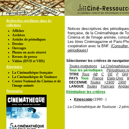
Recherches spécifiques dans les
collections
Notices descriptives des périodique
Affiches
française, de la Cinémathèque de To
Archives
Cinéma et de l'image animée, consul
Articles de périodiques
Les titres Cinémagazine et Paris-Ph
Dessins
coopération avec la BNF.
(Consulter 
Ouvrages
périodiques)
Photos en accés réservé
Revues de presse
Sélectionner les critères de navigation
Vidéos (DVD et VHS)
Toutes institutions
La Cinémathèque 
Répertoires
Tous les périodiques
Périodiques n
La Cinémathèque française
TITRE
Tous
AB
C
DE
F
GHI
La Cinémathèque de Toulouse
PAYS
Tous
France
Etats-Unis
I
Centre National du Cinéma et de
DECENNIE
Toutes
<1900
1900
l'image animée
LANGUE
Toutes
Français
Anglai
Partenaires
Réinitialiser les critères
Kinescopio
(1990 - )
La Cinémathèque de Toulouse - 2 péri