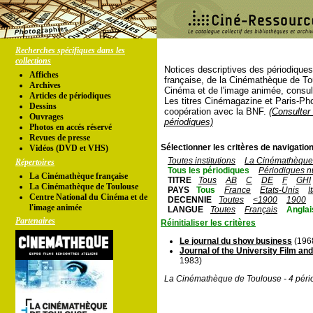
Recherches spécifiques dans les
collections
Notices descriptives des périodique
Affiches
française, de la Cinémathèque de To
Archives
Cinéma et de l'image animée, consul
Articles de périodiques
Les titres Cinémagazine et Paris-Ph
Dessins
coopération avec la BNF.
(Consulter 
Ouvrages
périodiques)
Photos en accés réservé
Revues de presse
Sélectionner les critères de navigation
Vidéos (DVD et VHS)
Toutes institutions
La Cinémathèque 
Répertoires
Tous les périodiques
Périodiques n
La Cinémathèque française
TITRE
Tous
AB
C
DE
F
GHI
La Cinémathèque de Toulouse
PAYS
Tous
France
Etats-Unis
I
Centre National du Cinéma et de
DECENNIE
Toutes
<1900
1900
l'image animée
LANGUE
Toutes
Français
Anglai
Partenaires
Réinitialiser les critères
Le journal du show business
(1968
Journal of the University Film an
1983)
La Cinémathèque de Toulouse - 4 péri