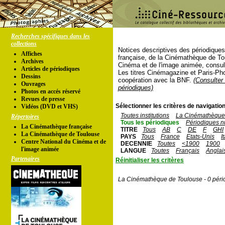
Recherches spécifiques dans les
collections
Notices descriptives des périodique
Affiches
française, de la Cinémathèque de To
Archives
Cinéma et de l'image animée, consul
Articles de périodiques
Les titres Cinémagazine et Paris-Ph
Dessins
coopération avec la BNF.
(Consulter 
Ouvrages
périodiques)
Photos en accés réservé
Revues de presse
Sélectionner les critères de navigation
Vidéos (DVD et VHS)
Toutes institutions
La Cinémathèque 
Répertoires
Tous les périodiques
Périodiques n
La Cinémathèque française
TITRE
Tous
AB
C
DE
F
GHI
La Cinémathèque de Toulouse
PAYS
Tous
France
Etats-Unis
I
Centre National du Cinéma et de
DECENNIE
Toutes
<1900
1900
l'image animée
LANGUE
Toutes
Français
Anglai
Partenaires
Réinitialiser les critères
La Cinémathèque de Toulouse - 0 péri