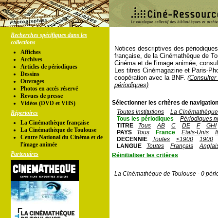
Recherches spécifiques dans les
collections
Notices descriptives des périodique
Affiches
française, de la Cinémathèque de To
Archives
Cinéma et de l'image animée, consul
Articles de périodiques
Les titres Cinémagazine et Paris-Ph
Dessins
coopération avec la BNF.
(Consulter 
Ouvrages
périodiques)
Photos en accés réservé
Revues de presse
Sélectionner les critères de navigation
Vidéos (DVD et VHS)
Toutes institutions
La Cinémathèque 
Répertoires
Tous les périodiques
Périodiques n
La Cinémathèque française
TITRE
Tous
AB
C
DE
F
GHI
La Cinémathèque de Toulouse
PAYS
Tous
France
Etats-Unis
I
Centre National du Cinéma et de
DECENNIE
Toutes
<1900
1900
l'image animée
LANGUE
Toutes
Français
Anglai
Partenaires
Réinitialiser les critères
La Cinémathèque de Toulouse - 0 péri