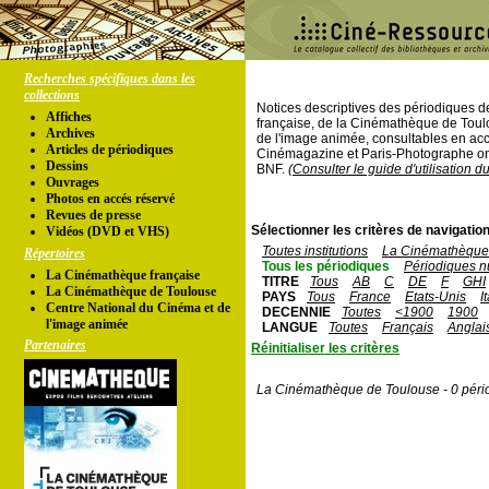
Recherches spécifiques dans les
collections
Notices descriptives des périodiques 
Affiches
française, de la Cinémathèque de Toul
Archives
de l'image animée, consultables en acc
Articles de périodiques
Cinémagazine et Paris-Photographe ont
Dessins
BNF.
(Consulter le guide d'utilisation d
Ouvrages
Photos en accés réservé
Revues de presse
Sélectionner les critères de navigation
Vidéos (DVD et VHS)
Toutes institutions
La Cinémathèque 
Répertoires
Tous les périodiques
Périodiques n
La Cinémathèque française
TITRE
Tous
AB
C
DE
F
GHI
La Cinémathèque de Toulouse
PAYS
Tous
France
Etats-Unis
I
Centre National du Cinéma et de
DECENNIE
Toutes
<1900
1900
l'image animée
LANGUE
Toutes
Français
Anglai
Partenaires
Réinitialiser les critères
La Cinémathèque de Toulouse - 0 péri