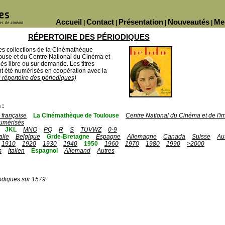
Accueil
Contact
Présentation
Nouveautés
Me
|
|
|
|
RÉPERTOIRE DES PÉRIODIQUES
des collections de la Cinémathèque
ouse et du Centre National du Cinéma et
ès libre ou sur demande. Les titres
 été numérisés en coopération avec la
u répertoire des périodiques)
 :
française
La Cinémathèque de Toulouse
Centre National du Cinéma et de l'
umérisés
JKL
MNO
PQ
R
S
TUVWZ
0-9
talie
Belgique
Grde-Bretagne
Espagne
Allemagne
Canada
Suisse
Au
1910
1920
1930
1940
1950
1960
1970
1980
1990
>2000
s
Italien
Espagnol
Allemand
Autres
odiques sur 1579