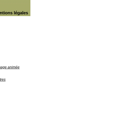
ntions légales
image animée
tres