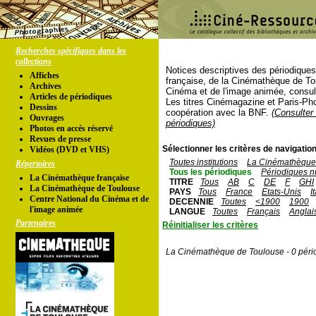
Recherches spécifiques dans les
collections
Notices descriptives des périodique
Affiches
française, de la Cinémathèque de To
Archives
Cinéma et de l'image animée, consul
Articles de périodiques
Les titres Cinémagazine et Paris-Ph
Dessins
coopération avec la BNF.
(Consulter 
Ouvrages
périodiques)
Photos en accés réservé
Revues de presse
Sélectionner les critères de navigation
Vidéos (DVD et VHS)
Toutes institutions
La Cinémathèque 
Répertoires
Tous les périodiques
Périodiques n
La Cinémathèque française
TITRE
Tous
AB
C
DE
F
GHI
La Cinémathèque de Toulouse
PAYS
Tous
France
Etats-Unis
I
Centre National du Cinéma et de
DECENNIE
Toutes
<1900
1900
l'image animée
LANGUE
Toutes
Français
Anglai
Partenaires
Réinitialiser les critères
La Cinémathèque de Toulouse - 0 péri