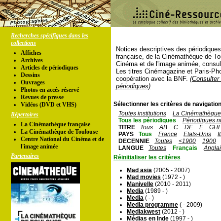
Recherches spécifiques dans les
collections
Notices descriptives des périodique
Affiches
française, de la Cinémathèque de To
Archives
Cinéma et de l'image animée, consul
Articles de périodiques
Les titres Cinémagazine et Paris-Ph
Dessins
coopération avec la BNF.
(Consulter 
Ouvrages
périodiques)
Photos en accés réservé
Revues de presse
Sélectionner les critères de navigation
Vidéos (DVD et VHS)
Toutes institutions
La Cinémathèque 
Répertoires
Tous les périodiques
Périodiques n
La Cinémathèque française
TITRE
Tous
AB
C
DE
F
GHI
La Cinémathèque de Toulouse
PAYS
Tous
France
Etats-Unis
I
Centre National du Cinéma et de
DECENNIE
Toutes
<1900
1900
l'image animée
LANGUE
Toutes
Français
Angla
Partenaires
Réinitialiser les critères
Mad asia
(2005 - 2007)
Mad movies
(1972 - )
Manivelle
(2010 - 2011)
Media
(1989 - )
Media
( - )
Media programme
( - 2009)
Mediakwest
(2012 - )
Médias en Inde
(1997 - )