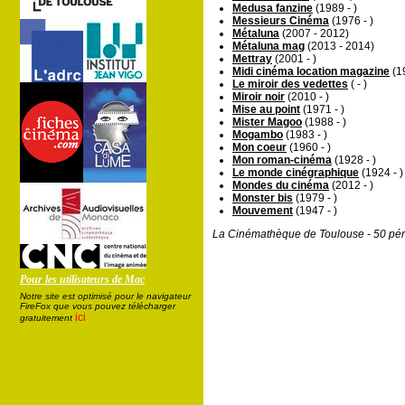
Medusa fanzine
(1989 - )
Messieurs Cinéma
(1976 - )
Métaluna
(2007 - 2012)
Métaluna mag
(2013 - 2014)
Mettray
(2001 - )
Midi cinéma location magazine
(19
Le miroir des vedettes
( - )
Miroir noir
(2010 - )
Mise au point
(1971 - )
Mister Magoo
(1988 - )
Mogambo
(1983 - )
Mon coeur
(1960 - )
Mon roman-cinéma
(1928 - )
Le monde cinégraphique
(1924 - )
Mondes du cinéma
(2012 - )
Monster bis
(1979 - )
Mouvement
(1947 - )
La Cinémathèque de Toulouse - 50 pér
Pour les utilisateurs de Mac
Notre site est optimisé pour le navigateur
FireFox que vous pouvez télécharger
ici
gratuitement