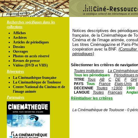
Recherches spécifiques dans les
collections
Notices descriptives des périodique
Affiches
française, de la Cinémathèque de To
Archives
Cinéma et de l'image animée, consul
Articles de périodiques
Les titres Cinémagazine et Paris-Ph
Dessins
coopération avec la BNF.
(Consulter 
Ouvrages
périodiques)
Photos en accés réservé
Revues de presse
Sélectionner les critères de navigation
Vidéos (DVD et VHS)
Toutes institutions
La Cinémathèque 
Répertoires
Tous les périodiques
Périodiques n
La Cinémathèque française
TITRE
Tous
AB
C
DE
F
GHI
La Cinémathèque de Toulouse
PAYS
Tous
France
Etats-Unis
I
Centre National du Cinéma et de
DECENNIE
Toutes
<1900
1900
l'image animée
LANGUE
Toutes
Français
Anglai
Partenaires
Réinitialiser les critères
La Cinémathèque de Toulouse - 0 péri