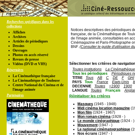
Recherches spécifiques dans les
collections
Notices descriptives des périodiques 
Affiches
française, de la Cinémathèque de Toul
Archives
de l'image animée, consultables en acc
Articles de périodiques
Cinémagazine et Paris-Photographe ont
Dessins
BNF.
(Consulter le guide d'utilisation d
Ouvrages
Photos en accés réservé
Revues de presse
Sélectionner les critères de navigation
Vidéos (DVD et VHS)
Toutes institutions
La Cinémathèque 
Répertoires
Tous les périodiques
Périodiques n
La Cinémathèque française
TITRE
Tous
AB
C
DE
F
GHI
La Cinémathèque de Toulouse
PAYS
Tous
France
Etats-Unis
I
Centre National du Cinéma et de
DECENNIE
Toutes
<1900
1900
l'image animée
LANGUE
Toutes
Français
Angla
Partenaires
Réinitialiser les critères
Masques
(1945 - 1948)
Midi cinéma location magazine
(19
Mon film
(1924 - 1967)
Mon roman-cinéma
(1928 - )
Le monde cinégraphique
(1924 - )
Mouvement
(1947 - )
Le national cinématographique
(1
Nos écrans
(1947 - )