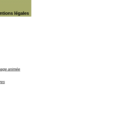
ntions légales
image animée
res