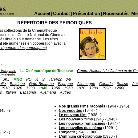
Accueil
Contact
Présentation
Nouveautés
Me
|
|
|
|
RÉPERTOIRE DES PÉRIODIQUES
des collections de la Cinémathèque
ouse et du Centre National du Cinéma et
ès libre ou sur demande. Les titres
 été numérisés en coopération avec la
u répertoire des périodiques)
 :
française
La Cinémathèque de Toulouse
Centre National du Cinéma et de l'
umérisés
JKL
MNO
PQ
R
S
TUVWZ
0-9
talie
Belgique
Grde-Bretagne
Espagne
Allemagne
Canada
Suisse
Aut
1910
1920
1930
1940
1950
1960
1970
1980
1990
>2000
is
Italien
Espagnol
Allemand
Autres
Nos grands films racontés
(1944 - 1946)
45 - )
Nos vedettes
(1944 - )
Le nouveau film
(1938 - )
Les nouveaux films
(1945 - 1946)
Les nouveaux romancinés
(1947 - )
Les nouvelles du cinéma
(1929 - )
932 - )
L'objectif
(1948 - 1960)
L'omnium cinégraphique
(1930 - )