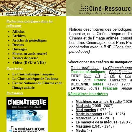
Recherches spécifiques dans les
collections
Notices descriptives des périodique
Affiches
française, de la Cinémathèque de To
Archives
Cinéma et de l'image animée, consul
Articles de périodiques
Les titres Cinémagazine et Paris-Ph
Dessins
coopération avec la BNF.
(Consulter 
Ouvrages
périodiques)
Photos en accés réservé
Revues de presse
Sélectionner les critères de navigation
Vidéos (DVD et VHS)
Toutes institutions
La Cinémathèque 
Répertoires
Tous les périodiques
Périodiques n
La Cinémathèque française
TITRE
Tous
AB
C
DE
F
GHI
La Cinémathèque de Toulouse
PAYS
Tous
France
Etats-Unis
I
Centre National du Cinéma et de
DECENNIE
Toutes
<1900
1900
l'image animée
LANGUE
Toutes
Français
Angla
Partenaires
Réinitialiser les critères
Machines parlantes & radio
(1929
Mad asia
(2005 - 2007)
Mad movies
(1972 - )
Made in contact
(1974 - 1975)
Manivelle
(2010 - 2011)
Le masque de la méduse
(1970 - 
Masques
(1945 - 1948)
Media
( - )