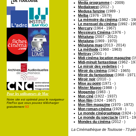
Media programme
( - 2009)
Mediakwest
(2012 - )
Medusa fanzine
(1989 - )
Melba
(1976 - 1979)
La mémoire du cinéma
(1982 - 19
Le mensuel du cinéma
(1992 - 19
Mercury
(1964 - 1967)
Messieurs Cinéma
(1976 - )
Métaluna
(2007 - 2012)
Metaluna
(1969 - 1970)
Métaluna mag
(2013 - 2014)
La méthode
(1960 - 1963)
Mettray
(2001 - )
Midi cinéma location magazine
(19
Midi-minuit fantastique
(1962 - 19
Le miroir des vedettes
( - )
Miroir du cinéma
(1962 - 1965)
Miroir du fantastique
(1968 - 1971
Miroir noir
(2010 - )
Mise au point
(1971 - )
Mister Magoo
(1988 - )
Mogambo
(1983 - )
Pour les utilisateurs de Mac
Mon ciné
(1922 - 1937)
Notre site est optimisé pour le navigateur
Mon film
(1924 - 1967)
FireFox que vous pouvez télécharger
Mon film magazine
(1970 - 1972)
ici
gratuitement
Mon roman-cinéma
(1928 - )
Le monde cinégraphique
(1924 - )
Le monde du spectacle
(1971 - 1
Mondes du cinéma
(2012 - )
La Cinémathèque de Toulouse - 73 pér