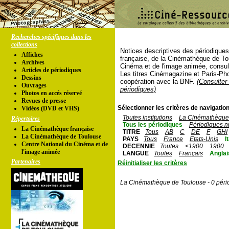
Recherches spécifiques dans les
collections
Notices descriptives des périodique
Affiches
française, de la Cinémathèque de To
Archives
Cinéma et de l'image animée, consul
Articles de périodiques
Les titres Cinémagazine et Paris-Ph
Dessins
coopération avec la BNF.
(Consulter 
Ouvrages
périodiques)
Photos en accés réservé
Revues de presse
Sélectionner les critères de navigation
Vidéos (DVD et VHS)
Toutes institutions
La Cinémathèque 
Répertoires
Tous les périodiques
Périodiques n
La Cinémathèque française
TITRE
Tous
AB
C
DE
F
GHI
La Cinémathèque de Toulouse
PAYS
Tous
France
Etats-Unis
I
Centre National du Cinéma et de
DECENNIE
Toutes
<1900
1900
l'image animée
LANGUE
Toutes
Français
Anglai
Partenaires
Réinitialiser les critères
La Cinémathèque de Toulouse - 0 péri