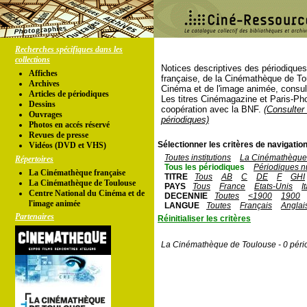
Recherches spécifiques dans les
collections
Notices descriptives des périodique
Affiches
française, de la Cinémathèque de To
Archives
Cinéma et de l'image animée, consul
Articles de périodiques
Les titres Cinémagazine et Paris-Ph
Dessins
coopération avec la BNF.
(Consulter 
Ouvrages
périodiques)
Photos en accés réservé
Revues de presse
Sélectionner les critères de navigation
Vidéos (DVD et VHS)
Toutes institutions
La Cinémathèque 
Répertoires
Tous les périodiques
Périodiques n
La Cinémathèque française
TITRE
Tous
AB
C
DE
F
GHI
La Cinémathèque de Toulouse
PAYS
Tous
France
Etats-Unis
I
Centre National du Cinéma et de
DECENNIE
Toutes
<1900
1900
l'image animée
LANGUE
Toutes
Français
Anglai
Partenaires
Réinitialiser les critères
La Cinémathèque de Toulouse - 0 péri