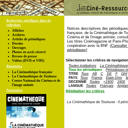
Recherches spécifiques dans les
collections
Notices descriptives des périodique
Affiches
française, de la Cinémathèque de To
Archives
Cinéma et de l'image animée, consul
Articles de périodiques
Les titres Cinémagazine et Paris-Ph
Dessins
coopération avec la BNF.
(Consulter 
Ouvrages
périodiques)
Photos en accés réservé
Revues de presse
Sélectionner les critères de navigation
Vidéos (DVD et VHS)
Toutes institutions
La Cinémathèque 
Répertoires
Tous les périodiques
Périodiques n
La Cinémathèque française
TITRE
Tous
AB
C
DE
F
GHI
La Cinémathèque de Toulouse
PAYS
Tous
France
Etats-Unis
I
Centre National du Cinéma et de
DECENNIE
Toutes
<1900
1900
l'image animée
LANGUE
Toutes
Français
Anglai
Partenaires
Réinitialiser les critères
La Cinémathèque de Toulouse - 0 péri