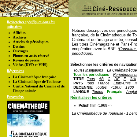
Recherches spécifiques dans les
collections
Notices descriptives des périodique
Affiches
française, de la Cinémathèque de To
Archives
Cinéma et de l'image animée, consul
Articles de périodiques
Les titres Cinémagazine et Paris-Ph
Dessins
coopération avec la BNF.
(Consulter 
Ouvrages
périodiques)
Photos en accés réservé
Revues de presse
Sélectionner les critères de navigation
Vidéos (DVD et VHS)
Toutes institutions
La Cinémathèque 
Répertoires
Tous les périodiques
Périodiques n
La Cinémathèque française
TITRE
Tous
AB
C
DE
F
GHI
La Cinémathèque de Toulouse
PAYS
Tous
France
Etats-Unis
I
Centre National du Cinéma et de
DECENNIE
Toutes
<1900
1900
l'image animée
LANGUE
Toutes
Français
Angla
Partenaires
Réinitialiser les critères
Polish film
(1969 - )
La Cinémathèque de Toulouse - 1 péri