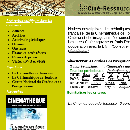
Recherches spécifiques dans les
collections
Notices descriptives des périodique
Affiches
française, de la Cinémathèque de To
Archives
Cinéma et de l'image animée, consul
Articles de périodiques
Les titres Cinémagazine et Paris-Ph
Dessins
coopération avec la BNF.
(Consulter 
Ouvrages
périodiques)
Photos en accés réservé
Revues de presse
Sélectionner les critères de navigation
Vidéos (DVD et VHS)
Toutes institutions
La Cinémathèque 
Répertoires
Tous les périodiques
Périodiques n
La Cinémathèque française
TITRE
Tous
AB
C
DE
F
GHI
La Cinémathèque de Toulouse
PAYS
Tous
France
Etats-Unis
I
Centre National du Cinéma et de
DECENNIE
Toutes
<1900
1900
l'image animée
LANGUE
Toutes
Français
Anglai
Partenaires
Réinitialiser les critères
La Cinémathèque de Toulouse - 0 péri