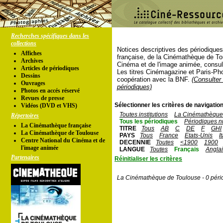
Recherches spécifiques dans les
collections
Notices descriptives des périodique
Affiches
française, de la Cinémathèque de To
Archives
Cinéma et de l'image animée, consul
Articles de périodiques
Les titres Cinémagazine et Paris-Ph
Dessins
coopération avec la BNF.
(Consulter 
Ouvrages
périodiques)
Photos en accés réservé
Revues de presse
Sélectionner les critères de navigation
Vidéos (DVD et VHS)
Toutes institutions
La Cinémathèque 
Répertoires
Tous les périodiques
Périodiques n
La Cinémathèque française
TITRE
Tous
AB
C
DE
F
GHI
La Cinémathèque de Toulouse
PAYS
Tous
France
Etats-Unis
I
Centre National du Cinéma et de
DECENNIE
Toutes
<1900
1900
l'image animée
LANGUE
Toutes
Français
Angla
Partenaires
Réinitialiser les critères
La Cinémathèque de Toulouse - 0 péri