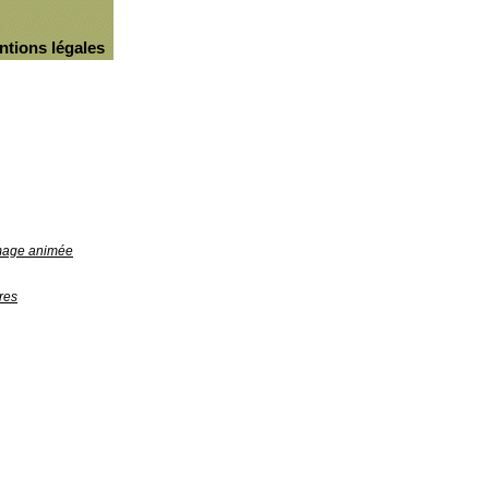
ntions légales
image animée
res