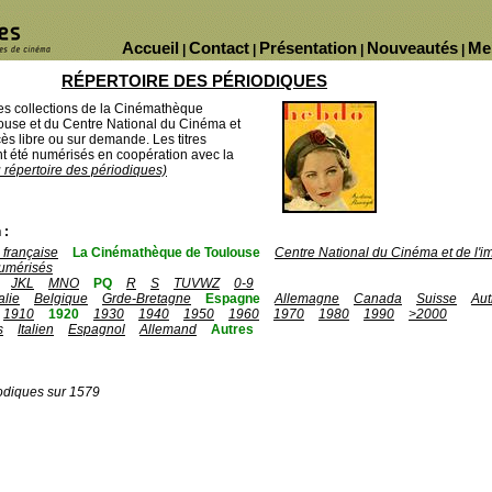
Accueil
Contact
Présentation
Nouveautés
Me
|
|
|
|
RÉPERTOIRE DES PÉRIODIQUES
des collections de la Cinémathèque
ouse et du Centre National du Cinéma et
ès libre ou sur demande. Les titres
 été numérisés en coopération avec la
u répertoire des périodiques)
 :
française
La Cinémathèque de Toulouse
Centre National du Cinéma et de l'
umérisés
JKL
MNO
PQ
R
S
TUVWZ
0-9
talie
Belgique
Grde-Bretagne
Espagne
Allemagne
Canada
Suisse
Aut
1910
1920
1930
1940
1950
1960
1970
1980
1990
>2000
s
Italien
Espagnol
Allemand
Autres
odiques sur 1579