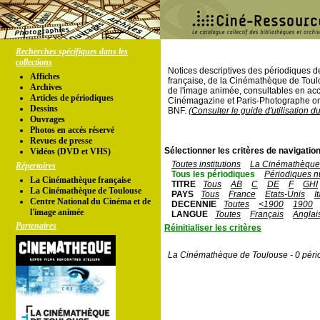
Recherches spécifiques dans les
collections
Notices descriptives des périodiques 
Affiches
française, de la Cinémathèque de Toul
Archives
de l'image animée, consultables en acc
Articles de périodiques
Cinémagazine et Paris-Photographe ont
Dessins
BNF.
(Consulter le guide d'utilisation d
Ouvrages
Photos en accés réservé
Revues de presse
Sélectionner les critères de navigation
Vidéos (DVD et VHS)
Toutes institutions
La Cinémathèque 
Répertoires
Tous les périodiques
Périodiques n
La Cinémathèque française
TITRE
Tous
AB
C
DE
F
GHI
La Cinémathèque de Toulouse
PAYS
Tous
France
Etats-Unis
I
Centre National du Cinéma et de
DECENNIE
Toutes
<1900
1900
l'image animée
LANGUE
Toutes
Français
Anglai
Partenaires
Réinitialiser les critères
La Cinémathèque de Toulouse - 0 péri